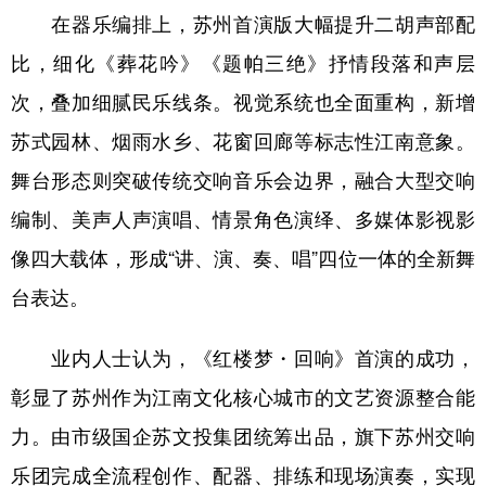
在器乐编排上，苏州首演版大幅提升二胡声部配
比，细化《葬花吟》《题帕三绝》抒情段落和声层
次，叠加细腻民乐线条。视觉系统也全面重构，新增
苏式园林、烟雨水乡、花窗回廊等标志性江南意象。
舞台形态则突破传统交响音乐会边界，融合大型交响
编制、美声人声演唱、情景角色演绎、多媒体影视影
像四大载体，形成“讲、演、奏、唱”四位一体的全新舞
台表达。
业内人士认为，《红楼梦・回响》首演的成功，
彰显了苏州作为江南文化核心城市的文艺资源整合能
力。由市级国企苏文投集团统筹出品，旗下苏州交响
乐团完成全流程创作、配器、排练和现场演奏，实现