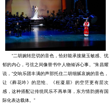
“二胡婉转悲切的音色，恰好能承接黛玉敏感、忧
郁的内心，弓弦之间像替书中人物倾诉心事。”朱昌耀
说，“交响乐团丰满的声部托住二胡细腻哀婉的音色，
让《葬花吟》的悲怆、《枉凝眉》的空茫更有层次
感，这种搭配让传统民乐不再单薄，东方情韵拥有国
际化表达载体。”