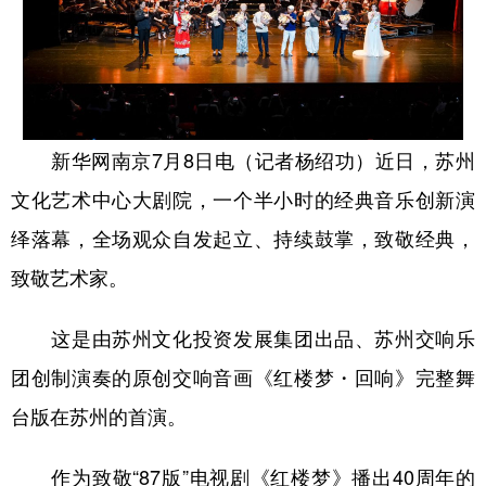
新华网南京7月8日电（记者杨绍功）近日，苏州
文化艺术中心大剧院，一个半小时的经典音乐创新演
绎落幕，全场观众自发起立、持续鼓掌，致敬经典，
致敬艺术家。
这是由苏州文化投资发展集团出品、苏州交响乐
团创制演奏的原创交响音画《红楼梦・回响》完整舞
台版在苏州的首演。
作为致敬“87版”电视剧《红楼梦》播出40周年的