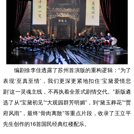
编剧徐李佳透露了苏州首演版的重构逻辑：“为了
表现‘至真至情’，我们更深更紧地扣住‘宝黛爱情悲
剧’这一灵魂主线，不再执着全景式剧情交代。”新版遴
选了从“宝黛初见”“大观园群芳明媚”，到“黛玉葬花”“贾
府风雨”，最终“骨肉离散”等重点片段，收录了王立平
先生创作的16首国民经典红楼配乐。