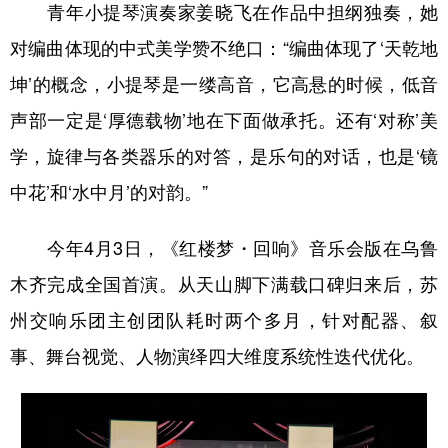
青年小提琴演奏家姜晓飞在作品中担纲独奏，她
对编曲体现的中式美学赞不绝口：“编曲体现了‘天乾地
坤’的概念，小提琴是一缕高音，它高悬的时候，低音
声部一定是‘厚德载物’地在下面做承托。还有‘对称’美
学，旋律与各类器乐的对答，是乐句的对话，也是‘镜
中花’和‘水中月’的对韵。”
今年4月3日，《红楼梦・回响》音乐会版在乌鲁
木齐完成全国首演。从天山脚下满载口碑归来后，苏
州交响乐团主创团队耗时两个多月，针对配器、叙
事、舞台视觉、人物演绎四大维度系统性迭代优化。