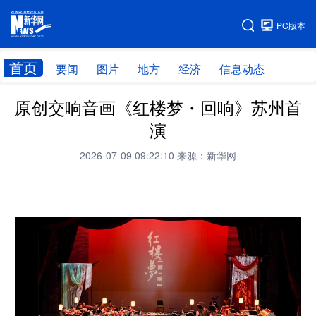
手机版
PC版本
网站地图
首页
要闻
图片
地方
经济
信息动态
原创交响音画《红楼梦・回响》苏州首
首页
学习进行时
演
2026-07-09 09:22:10
来源：新华网