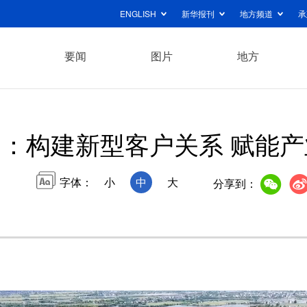
ENGLISH
新华报刊
地方频道
承
要闻
图片
地方
：构建新型客户关系 赋能
字体：
小
中
大
分享到：