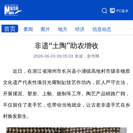
手机版
PC版本
网站地图
首页
要闻
图片
地方
经济
信息动态
非遗“土陶”助农增收
首页
学习进行时
2026-06-03 09:05:03
来源：新华网
近日，在浙江省湖州市长兴县小浦镇高地村市级非物质
文化遗产代表性项目光耀制缸技艺作坊内，匠人严守古法，
开展揉泥、塑形、上釉、烧制等工序。陶艺产品销路广阔，
不仅留住了老手艺，也带动当地就业，让古老非遗手艺在乡
村焕发新生。