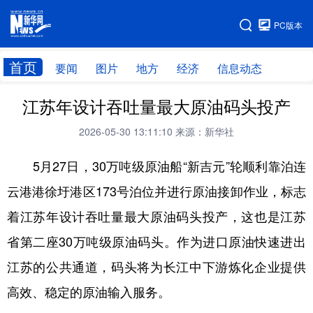
手机版
PC版本
网站地图
首页
要闻
图片
地方
经济
信息动态
江苏年设计吞吐量最大原油码头投产
首页
学习进行时
2026-05-30 13:11:10
来源：新华社
5月27日，30万吨级原油船“新吉元”轮顺利靠泊连
云港港徐圩港区173号泊位并进行原油接卸作业，标志
着江苏年设计吞吐量最大原油码头投产，这也是江苏
省第二座30万吨级原油码头。作为进口原油快速进出
江苏的公共通道，码头将为长江中下游炼化企业提供
高效、稳定的原油输入服务。