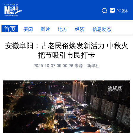
手机版
PC版本
网站地图
首页
要闻
图片
地方
经济
信息动态
安徽阜阳：古老民俗焕发新活力 中秋火
首页
学习进行时
把节吸引市民打卡
2025-10-07 09:00:26
来源：新华社