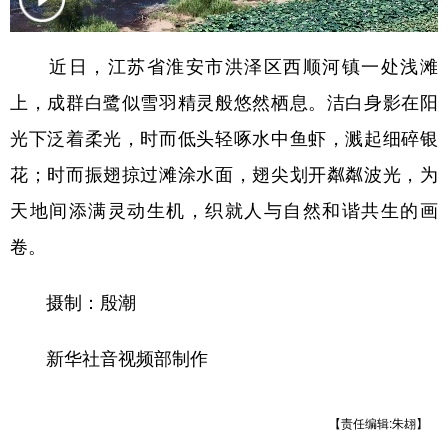
近日，江苏省淮安市洪泽区西顺河镇一处浅滩
上，成群白鹭似雪羽精灵般悠然栖息。洁白身影在阳
光下泛着柔光，时而低头轻啄水中鱼虾，溅起细碎银
花；时而振翅掠过滩涂水面，翅尖划开粼粼波光，为
天地间添满灵动生机，织就人与自然和谐共生的画
卷。
摄制：殷潮
新华社音视频部制作
【责任编辑:朱翃】