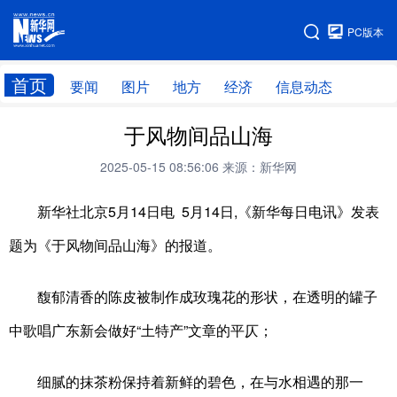
手机版
PC版本
网站地图
首页
要闻
图片
地方
经济
信息动态
于风物间品山海
首页
学习进行时
2025-05-15 08:56:06
来源：新华网
新华社北京5月14日电 5月14日,《新华每日电讯》发表
题为《于风物间品山海》的报道。
馥郁清香的陈皮被制作成玫瑰花的形状，在透明的罐子
中歌唱广东新会做好“土特产”文章的平仄；
细腻的抹茶粉保持着新鲜的碧色，在与水相遇的那一