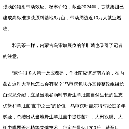
强劲的辐射带动效应。杨琳介绍，截至2024年，贵茶集团已
建成高标准抹茶原料基地6万亩，带动周边近10万人就业增
收。
和贵茶一样，内蒙古乌审旗展位的羊肚菌也吸引了记者
的注意。
“或许很多人第一反应都是，羊肚菌应该是南方的，在内
蒙古这种大草原怎么会有呢？”乌审旗包联办宣传整改组组长
白琛龙介绍，立足当地谷雨时节野生羊肚菌自然生长的生态
优势和羊肚菌“菌中之王”的价值，乌审旗呼吉尔特村经过多年
试验，总结出从当地野生羊肚菌中提炼菌种，大田双膜、大
棚中膜覆盖种植等关键技术，每亩产量达1200斤。截至目