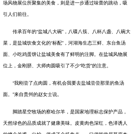
场风物展位所聚集的美食，则是进一步通过味蕾的跳动，吸
引人们前往。
传承百年的“盐城八大碗”，八碟八筷、八杯八盏、八碗大
菜，是盐城饮食文化的“标配”，河湖海生态三鲜、东台鱼汤
面、小吃鸡蛋饼让盐城美食有了鲜明的注脚。在盐城风物展
位上，金刚脐、大师肉圆吸引了不少“吃货”的注意。
“我刚尝了点肉圆，有机会我要去盐城尝尝那里的鱼汤
面。”来自贵州的赵女士说。
脚踏星空牧场的察哈尔羊，是国家地理标志保护产品，
天然绿色的品质成就了健康美味。皮黄肉色深红，色泽诱人