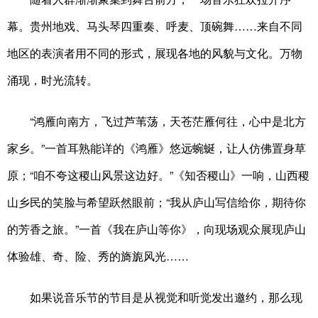
幕。贵州地戏、马头琴四重奏、呼麦、顶碗舞……来自不同
地区的表演者用不同的形式，展现各地的风貌与文化。万物
涌现，时光流转。
“鸿雁向南方，飞过芦苇荡，天苍茫雁何往，心中是北方
家乡。”一首耳熟能详的《鸿雁》悠远蜿蜒，让人仿佛置身草
原；“咱不夸这稷山风景这边好。”《知否稷山》一响，山西稷
山乡民的笑脸与希望跃然眼前；“我从庐山写信给你，期待你
的芳香之旅。”一首《我在庐山等你》，向现场观众展现庐山
体验雄、奇、险、秀的旖旎风光……
如果说音乐节的节目是从视觉和听觉发出邀约，那么现