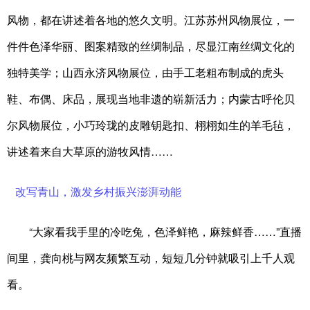
风物，都在讲述着各地的悠久文明。江苏苏州风物展位，一
件件色泽华丽、图案精致的丝绸制品，尽显江南丝绸文化的
独特美学；山西永济风物展位，由手工老粗布制成的虎头
鞋、布偶、床品，展现当地非遗的崭新活力；内蒙古呼伦贝
尔风物展位，小巧玲珑的皮雕钥匙扣、栩栩如生的羊毛毡，
讲述着来自大草原的游牧风情……
改写青山，激发乡村振兴澎湃动能
“大家看我手里的冷吃兔，色泽鲜艳，麻辣鲜香……”直播
间里，龚向桃与网友频繁互动，短短几分钟就吸引上千人观
看。