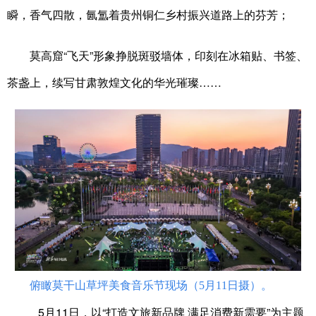
瞬，香气四散，氤氲着贵州铜仁乡村振兴道路上的芬芳；
莫高窟“飞天”形象挣脱斑驳墙体，印刻在冰箱贴、书签、
茶盏上，续写甘肃敦煌文化的华光璀璨……
俯瞰莫干山草坪美食音乐节现场（5月11日摄）。
5月11日，以“打造文旅新品牌 满足消费新需要”为主题