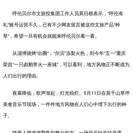
呼伦贝尔市文旅投集团工作人员莫日根表示，“呼伦有
礼”账号运营不久，已有不少网友留言被这些文旅产品“种
草”，希望一旦有机会就能来呼伦贝尔看一看。
从淄博烧烤“出圈”，“尔滨”冻梨火热，到今年“五一”重庆
荣昌“一只卤鹅带火一座城”，可以看到，地方风物正不断成为
人们出行的理由。
夜幕降临，歌声渐起，灯光灿烂。5月11日在莫干山草坪
美食音乐节现场，一件件地方风物在人们心中埋下出行的种
子。
随着人群渐渐聚集到舞台前方，一场音乐狂欢拉开序